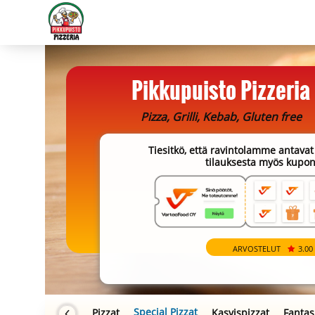
Pikkupuisto Pizzeria
Pizza, Grilli, Kebab, Gluten free
Tiesitkö, että ravintolamme antavat 
tilauksesta myös kupon
ARVOSTELUT
3.00
Sinä päätät, me toteut
Special Pizzat
Pizzat
Kasvispizzat
Fantas