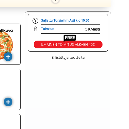
Suljettu Torstaihin Asti klo 10:30
Toimitus
5 KM
asti
Ilmainen kotiinkuljetus
ILMAINEN TOIMITUS ALKAEN 40€
Ei lisättyjä tuotteita