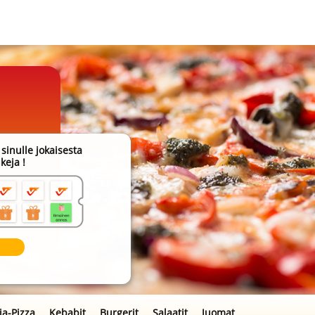
sinulle jokaisesta
keja !
amme!
ia-Pizza
Kebabit
Burgerit
Salaatit
Juomat